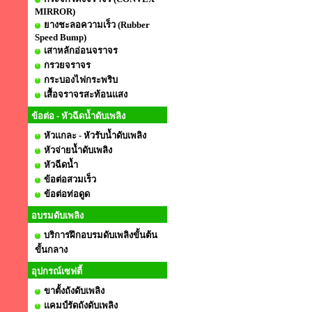
MIRROR)
ยางชะลอความเร็ว (Rubber
Speed Bump)
เสาหลักอ่อนจราจร
กรวยจราจร
กระบองไฟกระพริบ
เสื้อจราจรสะท้อนแสง
ข้อต่อ - หัวฉีดน้ำดับเพลิง
หัวแกละ - หัวรับน้ำดับเพลิง
หัวจ่ายน้ำดับเพลิง
หัวฉีดน้ำ
ข้อต่อสวมเร็ว
ข้อต่อท่อดูด
อบรมดับเพลิง
บริการฝึกอบรมดับเพลิงขั้นต้น
ขั้นกลาง
อุปกรณ์เซฟตี้
ขาตั้งถังดับเพลิง
แคมป์รัดถังดับเพลิง