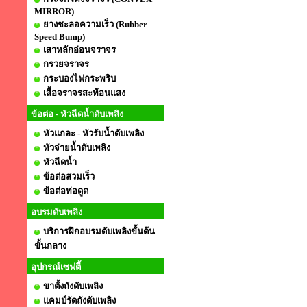
MIRROR)
ยางชะลอความเร็ว (Rubber
Speed Bump)
เสาหลักอ่อนจราจร
กรวยจราจร
กระบองไฟกระพริบ
เสื้อจราจรสะท้อนแสง
ข้อต่อ - หัวฉีดน้ำดับเพลิง
หัวแกละ - หัวรับน้ำดับเพลิง
หัวจ่ายน้ำดับเพลิง
หัวฉีดน้ำ
ข้อต่อสวมเร็ว
ข้อต่อท่อดูด
อบรมดับเพลิง
บริการฝึกอบรมดับเพลิงขั้นต้น
ขั้นกลาง
อุปกรณ์เซฟตี้
ขาตั้งถังดับเพลิง
แคมป์รัดถังดับเพลิง