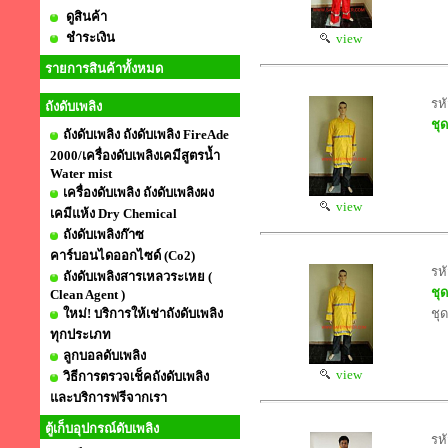
ดูสินค้า
ชำระเงิน
view
รายการสินค้าทั้งหมด
รห
ถังดับเพลิง
ชุ
ถังดับเพลิง ถังดับเพลิง FireAde
2000/เครื่องดับเพลิงเคมีสูตรน้ำ
Water mist
เครื่องดับเพลิง ถังดับเพลิงผง
view
เคมีแห้ง Dry Chemical
ถังดับเพลิงก๊าซ
คาร์บอนไดออกไซด์ (Co2)
รหั
ถังดับเพลิงสารเหลวระเหย (
ชุด
Clean Agent )
ใหม่! บริการให้เช่าถังดับเพลิง
ชุด
ทุกประเภท
ลูกบอลดับเพลิง
view
วิธีการตรวจเช็คถังดับเพลิง
และบริการฟรีจากเรา
ตู้เก็บอุปกรณ์ดับเพลิง
รหั