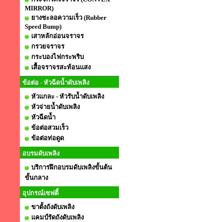
MIRROR)
ยางชะลอความเร็ว (Rubber
Speed Bump)
เสาหลักอ่อนจราจร
กรวยจราจร
กระบองไฟกระพริบ
เสื้อจราจรสะท้อนแสง
ข้อต่อ - หัวฉีดน้ำดับเพลิง
หัวแกละ - หัวรับน้ำดับเพลิง
หัวจ่ายน้ำดับเพลิง
หัวฉีดน้ำ
ข้อต่อสวมเร็ว
ข้อต่อท่อดูด
อบรมดับเพลิง
บริการฝึกอบรมดับเพลิงขั้นต้น
ขั้นกลาง
อุปกรณ์เซฟตี้
ขาตั้งถังดับเพลิง
แคมป์รัดถังดับเพลิง