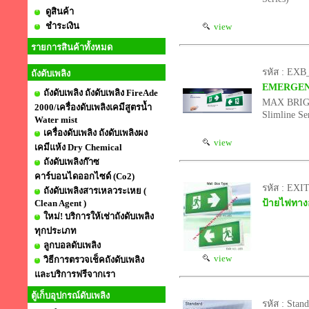
ดูสินค้า
ชำระเงิน
view
รายการสินค้าทั้งหมด
รหัส : EXB
ถังดับเพลิง
EMERGENCY
ถังดับเพลิง ถังดับเพลิง FireAde
MAX BRIG
2000/เครื่องดับเพลิงเคมีสูตรน้ำ
Slimline Se
Water mist
เครื่องดับเพลิง ถังดับเพลิงผง
view
เคมีแห้ง Dry Chemical
ถังดับเพลิงก๊าซ
คาร์บอนไดออกไซด์ (Co2)
รหัส : EX
ถังดับเพลิงสารเหลวระเหย (
Clean Agent )
ป้ายไฟทางอ
ใหม่! บริการให้เช่าถังดับเพลิง
ทุกประเภท
ลูกบอลดับเพลิง
view
วิธีการตรวจเช็คถังดับเพลิง
และบริการฟรีจากเรา
ตู้เก็บอุปกรณ์ดับเพลิง
รหัส : Stan