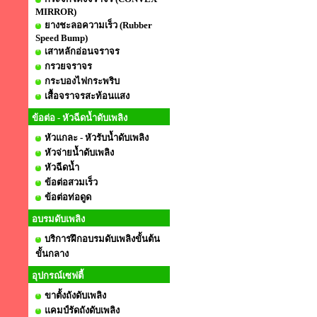
MIRROR)
ยางชะลอความเร็ว (Rubber
Speed Bump)
เสาหลักอ่อนจราจร
กรวยจราจร
กระบองไฟกระพริบ
เสื้อจราจรสะท้อนแสง
ข้อต่อ - หัวฉีดน้ำดับเพลิง
หัวแกละ - หัวรับน้ำดับเพลิง
หัวจ่ายน้ำดับเพลิง
หัวฉีดน้ำ
ข้อต่อสวมเร็ว
ข้อต่อท่อดูด
อบรมดับเพลิง
บริการฝึกอบรมดับเพลิงขั้นต้น
ขั้นกลาง
อุปกรณ์เซฟตี้
ขาตั้งถังดับเพลิง
แคมป์รัดถังดับเพลิง