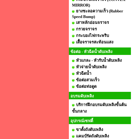
MIRROR)
ยางชะลอความเร็ว (Rubber
Speed Bump)
เสาหลักอ่อนจราจร
กรวยจราจร
กระบองไฟกระพริบ
เสื้อจราจรสะท้อนแสง
ข้อต่อ - หัวฉีดน้ำดับเพลิง
หัวแกละ - หัวรับน้ำดับเพลิง
หัวจ่ายน้ำดับเพลิง
หัวฉีดน้ำ
ข้อต่อสวมเร็ว
ข้อต่อท่อดูด
อบรมดับเพลิง
บริการฝึกอบรมดับเพลิงขั้นต้น
ขั้นกลาง
อุปกรณ์เซฟตี้
ขาตั้งถังดับเพลิง
แคมป์รัดถังดับเพลิง