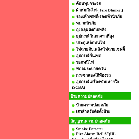
ค้อนทุบกระจก
ผ้าห่มกันไฟ ( Fire Blanket)
รองเท้าเซฟตี้/รองเท้านิรภัย
หมวกนิรภัย
ถุงคลุมถังดับเพลิง
อุปกรณ์กันตกจากที่สูง
ประตูเหล็กทนไฟ
ไฟฉายดับเพลิง/ไฟฉายเซฟตี้
อุปกรณ์กั้นเขต
รอกหนีไฟ
พัดลมระบายควัน
กระจกส่องใต้ท้องรถ
อุปกรณ์เครื่องช่วยหายใจ
(SCBA)
ป้ายความปลอดภัย
ป้ายความปลอดภัย
เสาสำหรับติดตั้งป้าย
สัญญานความปลอดภัย
Smoke Detecter
Fire Alarm Bell 6"(UL