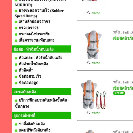
MIRROR)
ยางชะลอความเร็ว (Rubber
view
Speed Bump)
เสาหลักอ่อนจราจร
กรวยจราจร
รหัส : Full
กระบองไฟกระพริบ
เข็มขัดนิรภั
เสื้อจราจรสะท้อนแสง
ข้อต่อ - หัวฉีดน้ำดับเพลิง
หัวแกละ - หัวรับน้ำดับเพลิง
view
หัวจ่ายน้ำดับเพลิง
หัวฉีดน้ำ
ข้อต่อสวมเร็ว
รหัส : Full
ข้อต่อท่อดูด
เข็มขัดนิรภ
อบรมดับเพลิง
บริการฝึกอบรมดับเพลิงขั้นต้น
ขั้นกลาง
view
อุปกรณ์เซฟตี้
ขาตั้งถังดับเพลิง
แคมป์รัดถังดับเพลิง
รหัส : Full 