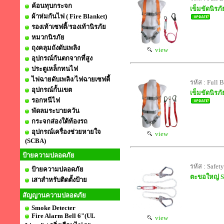
ค้อนทุบกระจก
เข็มขัดนิรภ
ผ้าห่มกันไฟ ( Fire Blanket)
รองเท้าเซฟตี้/รองเท้านิรภัย
หมวกนิรภัย
ถุงคลุมถังดับเพลิง
view
อุปกรณ์กันตกจากที่สูง
ประตูเหล็กทนไฟ
ไฟฉายดับเพลิง/ไฟฉายเซฟตี้
รหัส : Full 
อุปกรณ์กั้นเขต
เข็มขัดนิรภ
รอกหนีไฟ
พัดลมระบายควัน
กระจกส่องใต้ท้องรถ
อุปกรณ์เครื่องช่วยหายใจ
view
(SCBA)
ป้ายความปลอดภัย
รหัส : Safet
ป้ายความปลอดภัย
ตะขอใหญ่ S
เสาสำหรับติดตั้งป้าย
สัญญานความปลอดภัย
Smoke Detecter
Fire Alarm Bell 6"(UL
view