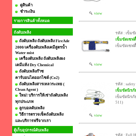
ดูสินค้า
ชำระเงิน
view
รายการสินค้าทั้งหมด
ถังดับเพลิง
รหัส : เข็มข
เข็มขัดเซฟต
ถังดับเพลิง ถังดับเพลิง FireAde
เข็มขัดเซฟต
2000/เครื่องดับเพลิงเคมีสูตรน้ำ
Water mist
เครื่องดับเพลิง ถังดับเพลิงผง
view
เคมีแห้ง Dry Chemical
ถังดับเพลิงก๊าซ
คาร์บอนไดออกไซด์ (Co2)
ถังดับเพลิงสารเหลวระเหย (
รหัส : safet
Clean Agent )
เข็มขัดนิรภ
ใหม่! บริการให้เช่าถังดับเพลิง
เข็มขัดนิรภั
ทุกประเภท
511)
ลูกบอลดับเพลิง
วิธีการตรวจเช็คถังดับเพลิง
view
และบริการฟรีจากเรา
ตู้เก็บอุปกรณ์ดับเพลิง
รหัส : Full 